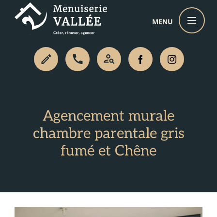
Passer
au
contenu
Agencement murale
chambre parentale gris
fumé et Chêne
Voir